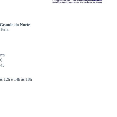
 Grande do Norte
 Terra
rra
p)
143
às 12h e 14h às 18h