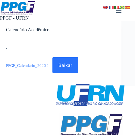
Pular
para
o
PPGF - UFRN
conteúdo
Calendário Acadêmico
.
Baixar
PPGF_Calendario_2026-1