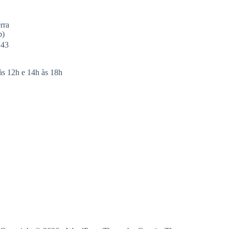
rra
p)
143
às 12h e 14h às 18h