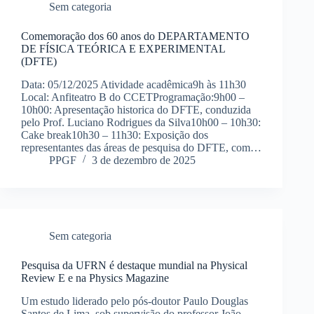
Sem categoria
Comemoração dos 60 anos do DEPARTAMENTO
DE FÍSICA TEÓRICA E EXPERIMENTAL
(DFTE)
Data: 05/12/2025 Atividade acadêmica9h às 11h30
Local: Anfiteatro B do CCETProgramação:9h00 –
10h00: Apresentação historica do DFTE, conduzida
pelo Prof. Luciano Rodrigues da Silva10h00 – 10h30:
Cake break10h30 – 11h30: Exposição dos
representantes das áreas de pesquisa do DFTE, com…
PPGF
3 de dezembro de 2025
Sem categoria
Pesquisa da UFRN é destaque mundial na Physical
Review E e na Physics Magazine
Um estudo liderado pelo pós-doutor Paulo Douglas
Santos de Lima, sob supervisão do professor João