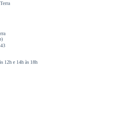
 Terra
rra
p)
143
às 12h e 14h às 18h