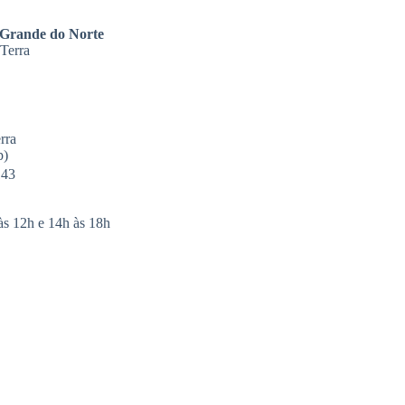
 Grande do Norte
 Terra
rra
p)
143
às 12h e 14h às 18h