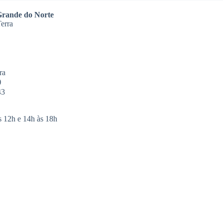
Grande do Norte
Terra
ra
)
43
s 12h e 14h às 18h