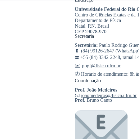
Universidade Federal do Rio 
Centro de Ciências Exatas e da 
Departamento de Física
Natal, RN, Brasil
CEP 59078-970
Secretaria
Secretário:
Paulo Rodrigo Guer
📱 (84) 99126-2647 (WhatsApp
☎️ +55 (84) 3342-2248, ramal 1
✉️
ppgf@fisica.ufrn.br
🕗 Horário de atendimento: 8h à
Coordenação
Prof. João Medeiros
📧
joaomedeiros@fisica.ufrn.br
Prof.
Bruno Canto