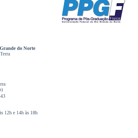
 Grande do Norte
 Terra
rra
p)
143
às 12h e 14h às 18h