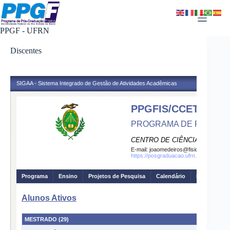
Pular
para
o
PPGF - UFRN
conteúdo
Discentes